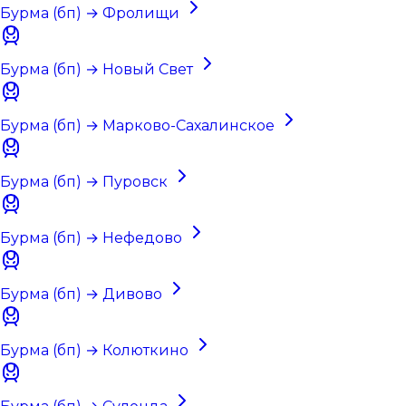
Бурма (бп) → Фролищи
Бурма (бп) → Новый Свет
Бурма (бп) → Марково-Сахалинское
Бурма (бп) → Пуровск
Бурма (бп) → Нефедово
Бурма (бп) → Дивово
Бурма (бп) → Колюткино