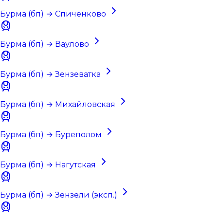
Бурма (бп) → Спиченково
Бурма (бп) → Ваулово
Бурма (бп) → Зензеватка
Бурма (бп) → Михайловская
Бурма (бп) → Буреполом
Бурма (бп) → Нагутская
Бурма (бп) → Зензели (эксп.)