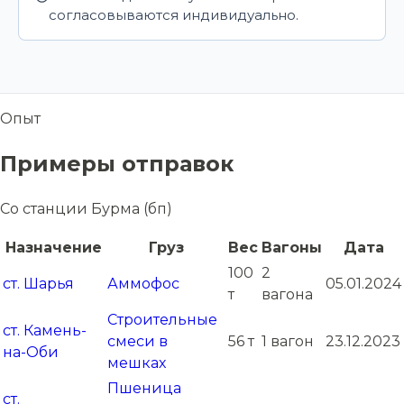
согласовываются индивидуально.
Опыт
Примеры отправок
Со станции Бурма (бп)
Назначение
Груз
Вес
Вагоны
Дата
100
2
ст. Шарья
Аммофос
05.01.2024
т
вагона
Строительные
ст. Камень-
смеси в
56 т
1 вагон
23.12.2023
на-Оби
мешках
Пшеница
ст.