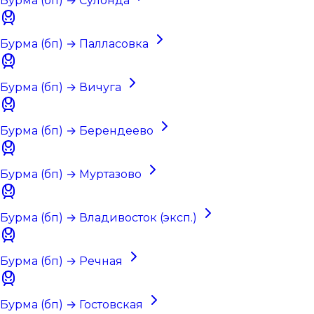
Бурма (бп) → Сулонда
Бурма (бп) → Палласовка
Бурма (бп) → Вичуга
Бурма (бп) → Берендеево
Бурма (бп) → Муртазово
Бурма (бп) → Владивосток (эксп.)
Бурма (бп) → Речная
Бурма (бп) → Гостовская