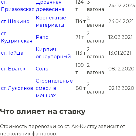
ст.
Дровяная
124
3
24.02.2023
Приазовская
древесина
т
вагона
Крепёжные
2
ст. Щекино
114 т
24.04.2021
материалы
вагона
ст.
2
Рапс
71 т
12.02.2021
Кудринская
вагона
Кирпич
2
ст. Тойда
113 т
13.01.2021
огнеупорный
вагона
109
2
ст. Братск
Соль
08.12.2020
т
вагона
Строительные
2
ст. Лукоянов
смеси в
80 т
02.12.2020
вагона
мешках
Что влияет на ставку
Стоимость перевозки со ст. Ак-Кистау зависит от
нескольких факторов.