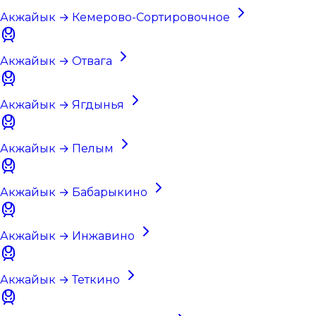
Акжайык → Кемерово-Сортировочное
Акжайык → Отвага
Акжайык → Ягдынья
Акжайык → Пелым
Акжайык → Бабарыкино
Акжайык → Инжавино
Акжайык → Теткино