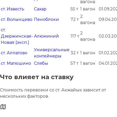
вагона
ст. Известь
Сахар
55 т
1 вагон
01.09.20
2
ст. Волынцево
Пеноблоки
72 т
09.04.20
вагона
ст.
2
Дзержинская-
Алюминий
117 т
02.03.20
вагона
Новая (эксп.)
Универсальные
ст. Алпатово
32 т
1 вагон
01.02.20
контейнеры
ст. Матюшино
Слябы
57 т
1 вагон
04.01.20
Что влияет на ставку
Стоимость перевозки со ст. Акжайык зависит от
нескольких факторов.