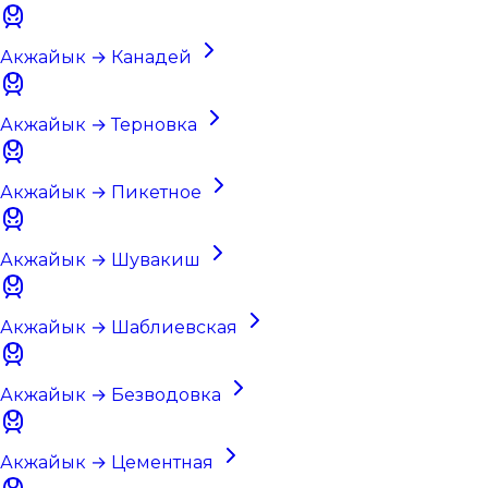
Акжайык → Канадей
Акжайык → Терновка
Акжайык → Пикетное
Акжайык → Шувакиш
Акжайык → Шаблиевская
Акжайык → Безводовка
Акжайык → Цементная