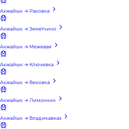
Акжайык → Раковка
Акжайык → Земетчино
Акжайык → Межевая
Акжайык → Ключевка
Акжайык → Вековка
Акжайык → Лимонник
Акжайык → Владикавказ