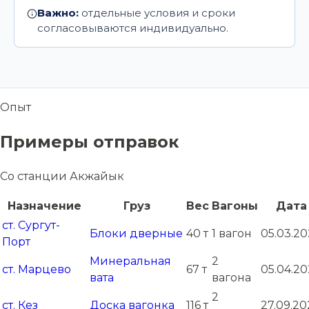
Важно:
отдельные условия и сроки
согласовываются индивидуально.
Опыт
Примеры отправок
Со станции Акжайык
Назначение
Груз
Вес
Вагоны
Дата
ст. Сургут-
Блоки дверные
40 т
1 вагон
05.03.20
Порт
Минеральная
2
ст. Марцево
67 т
05.04.2
вата
вагона
2
ст. Кез
Доска вагонка
116 т
27.09.20