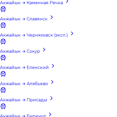
Акжайык → Каменная Речка
Акжайык → Славянск
Акжайык → Черняховск (эксп.)
Акжайык → Сокур
Акжайык → Еленский
Акжайык → Алябьево
Акжайык → Присады
Акжайык → Биркчул