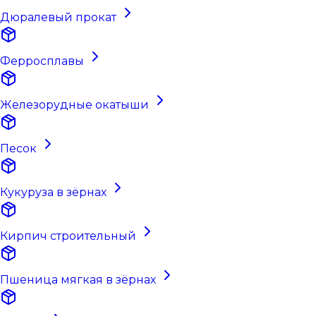
Дюралевый прокат
Ферросплавы
Железорудные окатыши
Песок
Кукуруза в зёрнах
Кирпич строительный
Пшеница мягкая в зёрнах