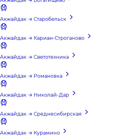
Акжайдак → Богатищево
Акжайдак → Старобельск
Акжайдак → Кариан-Строганово
Акжайдак → Светотехника
Акжайдак → Романовка
Акжайдак → Николай-Дар
Акжайдак → Среднесибирская
Акжайдак → Курамино