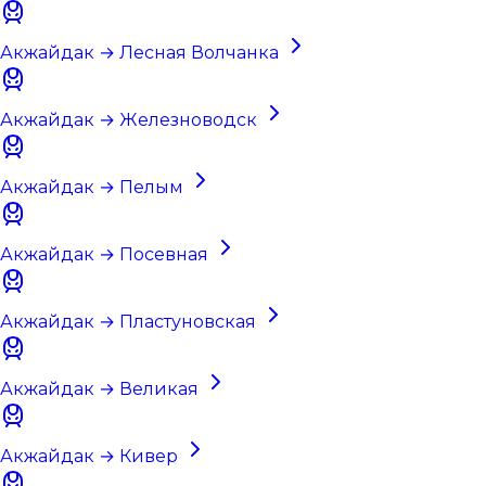
Акжайдак → Лесная Волчанка
Акжайдак → Железноводск
Акжайдак → Пелым
Акжайдак → Посевная
Акжайдак → Пластуновская
Акжайдак → Великая
Акжайдак → Кивер