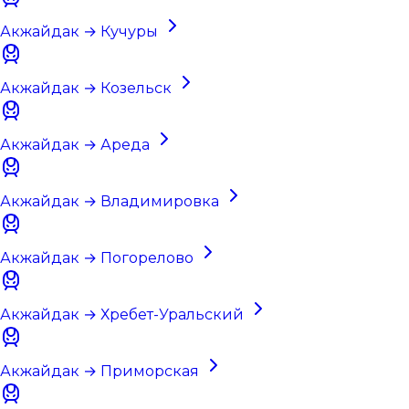
Акжайдак → Кучуры
Акжайдак → Козельск
Акжайдак → Ареда
Акжайдак → Владимировка
Акжайдак → Погорелово
Акжайдак → Хребет-Уральский
Акжайдак → Приморская