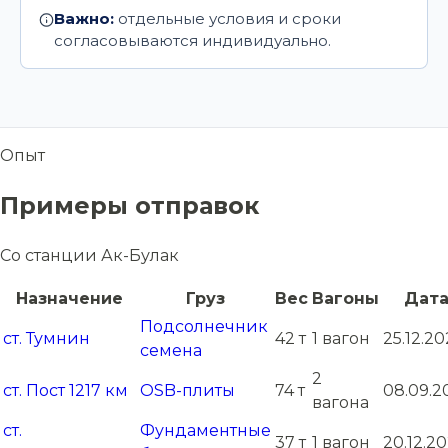
Важно:
отдельные условия и сроки
согласовываются индивидуально.
Опыт
Примеры отправок
Со станции Ак-Булак
Назначение
Груз
Вес
Вагоны
Дат
Подсолнечник
ст. Тумнин
42 т
1 вагон
25.12.20
семена
2
ст. Пост 1217 км
OSB-плиты
74 т
08.09.2
вагона
ст.
Фундаментные
37 т
1 вагон
20.12.2