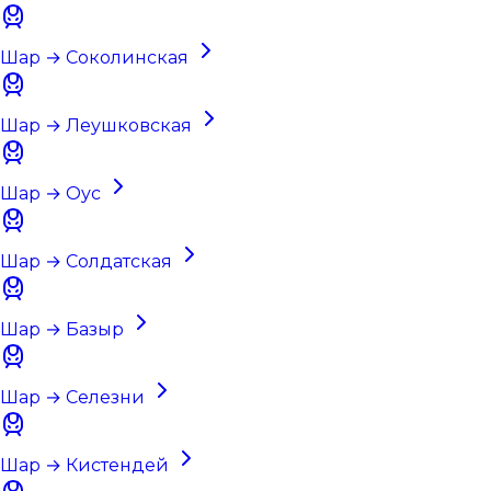
Шар → Соколинская
Шар → Леушковская
Шар → Оус
Шар → Солдатская
Шар → Базыр
Шар → Селезни
Шар → Кистендей