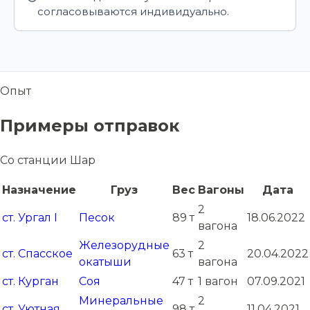
согласовываются индивидуально.
Опыт
Примеры отправок
Со станции Шар
Назначение
Груз
Вес
Вагоны
Дата
2
ст. Ургал I
Песок
89 т
18.06.2022
вагона
Железорудные
2
ст. Спасское
63 т
20.04.2022
окатыши
вагона
ст. Курган
Соя
47 т
1 вагон
07.09.2021
Минеральные
2
ст. Уютная
98 т
11.04.2021