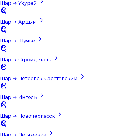
Шар → Укурей
Шар → Ардым
Шар → Щучье
Шар → Стройдеталь
Шар → Петровск-Саратовский
Шар → Инголь
Шар → Новочеркасск
Шар → Летяжевка