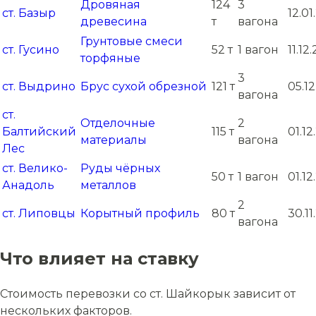
Дровяная
124
3
ст. Базыр
12.01
древесина
т
вагона
Грунтовые смеси
ст. Гусино
52 т
1 вагон
11.12
торфяные
3
ст. Выдрино
Брус сухой обрезной
121 т
05.1
вагона
ст.
Отделочные
2
Балтийский
115 т
01.1
материалы
вагона
Лес
ст. Велико-
Руды чёрных
50 т
1 вагон
01.1
Анадоль
металлов
2
ст. Липовцы
Корытный профиль
80 т
30.1
вагона
Что влияет на ставку
Стоимость перевозки со ст. Шайкорык зависит от
нескольких факторов.