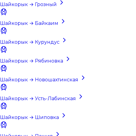
Шайкорык → Грозный
Шайкорык → Байкаим
Шайкорык → Курундус
Шайкорык → Рябиновка
Шайкорык → Новошахтинская
Шайкорык → Усть-Лабинская
Шайкорык → Шиповка