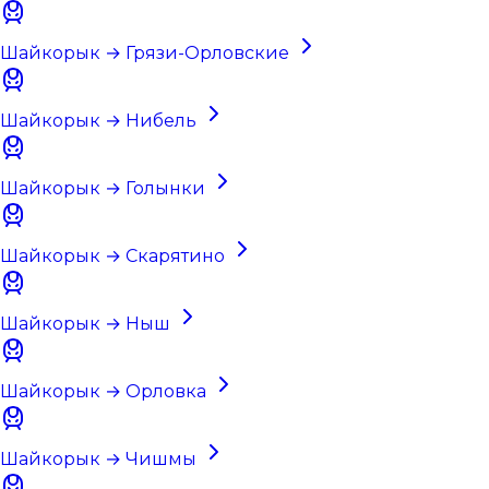
Шайкорык → Грязи-Орловские
Шайкорык → Нибель
Шайкорык → Голынки
Шайкорык → Скарятино
Шайкорык → Ныш
Шайкорык → Орловка
Шайкорык → Чишмы