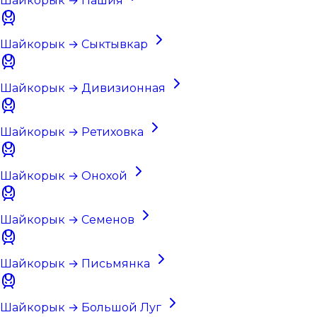
Шайкорык → Пашия
Шайкорык → Сыктывкар
Шайкорык → Дивизионная
Шайкорык → Ретиховка
Шайкорык → Онохой
Шайкорык → Семенов
Шайкорык → Письмянка
Шайкорык → Большой Луг