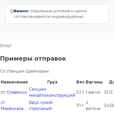
Важно:
отдельные условия и сроки
согласовываются индивидуально.
Опыт
Примеры отправок
Со станции Шайкорык
Назначение
Груз
Вес
Вагоны
Д
Секции
ст. Славянск
53 т
1 вагон
31.12
металлоконструкций
ст.
Брус сухой
2
111 т
24.0
Махачкала
строганый
вагона