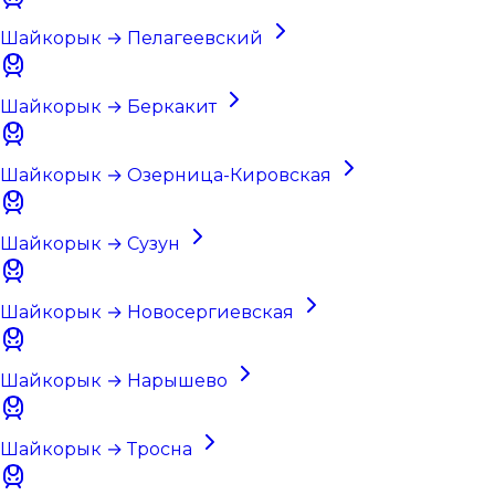
Шайкорык → Пелагеевский
Шайкорык → Беркакит
Шайкорык → Озерница-Кировская
Шайкорык → Сузун
Шайкорык → Новосергиевская
Шайкорык → Нарышево
Шайкорык → Тросна