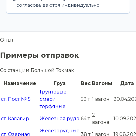
согласовываются индивидуально.
Опыт
Примеры отправок
Со станции Большой Токмак
Назначение
Груз
Вес
Вагоны
Дата
Грунтовые
ст. Пост № 5
смеси
59 т
1 вагон
20.04.20
торфяные
2
ст. Калагир
Железная руда
64 т
10.09.20
вагона
Железорудные
ст. Озерная
38 т
1 вагон
19.08.20