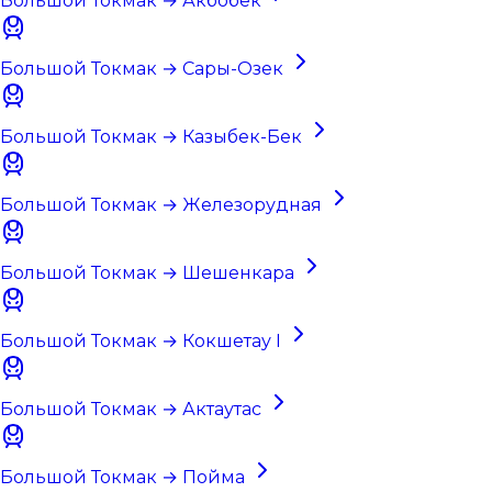
Большой Токмак → Акбобек
Большой Токмак → Сары-Озек
Большой Токмак → Казыбек-Бек
Большой Токмак → Железорудная
Большой Токмак → Шешенкара
Большой Токмак → Кокшетау I
Большой Токмак → Актаутас
Большой Токмак → Пойма