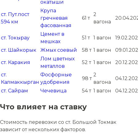
окатыши
Крупа
ст. Пут.пост
2
гречневая
61 т
20.04.20
594 км
вагона
фасованная
Цемент в
ст. Токырау
51 т
1 вагон
19.02.202
мешках
ст. Шайкорык
Жмых соевый
58 т
1 вагон
09.01.202
Лом цветных
ст. Каракия
52 т
1 вагон
20.12.20
металлов
ст.
Фосфорные
2
98 т
04.12.20
Калмаккырган
удобрения
вагона
ст. Сайрам
Чечевица
54 т
1 вагон
04.12.20
Что влияет на ставку
Стоимость перевозки со ст. Большой Токмак
зависит от нескольких факторов.