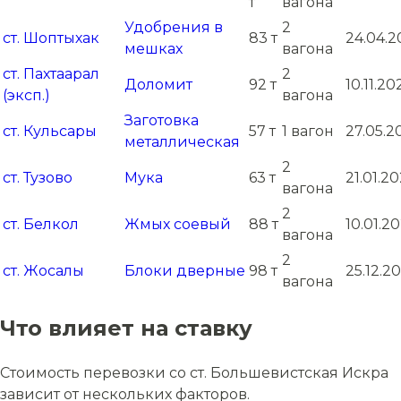
т
вагона
Удобрения в
2
ст. Шоптыхак
83 т
24.04.2
мешках
вагона
ст. Пахтаарал
2
Доломит
92 т
10.11.20
(эксп.)
вагона
Заготовка
ст. Кульсары
57 т
1 вагон
27.05.2
металлическая
2
ст. Тузово
Мука
63 т
21.01.20
вагона
2
ст. Белкол
Жмых соевый
88 т
10.01.20
вагона
2
ст. Жосалы
Блоки дверные
98 т
25.12.2
вагона
Что влияет на ставку
Стоимость перевозки со ст. Большевистская Искра
зависит от нескольких факторов.