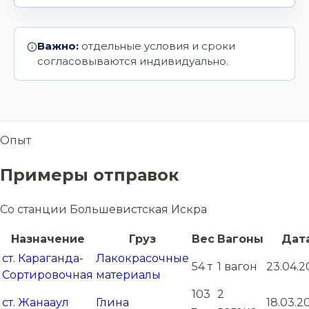
Важно:
отдельные условия и сроки
согласовываются индивидуально.
Опыт
Примеры отправок
Со станции Большевистская Искра
Назначение
Груз
Вес
Вагоны
Дат
ст. Караганда-
Лакокрасочные
54 т
1 вагон
23.04.2
Сортировочная
материалы
103
2
ст. Жанааул
Глина
18.03.2