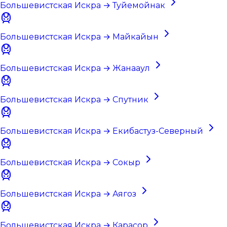
Большевистская Искра → Туйемойнак
Большевистская Искра → Майкайын
Большевистская Искра → Жанааул
Большевистская Искра → Спутник
Большевистская Искра → Екибастуз-Северный
Большевистская Искра → Сокыр
Большевистская Искра → Аягоз
Большевистская Искра → Карасор