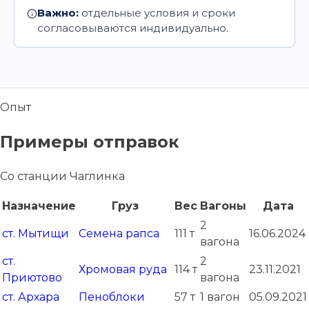
Важно:
отдельные условия и сроки
согласовываются индивидуально.
Опыт
Примеры отправок
Со станции Чаглинка
Назначение
Груз
Вес
Вагоны
Дата
2
ст. Мытищи
Семена рапса
111 т
16.06.2024
вагона
ст.
2
Хромовая руда
114 т
23.11.2021
Приютово
вагона
ст. Архара
Пеноблоки
57 т
1 вагон
05.09.2021