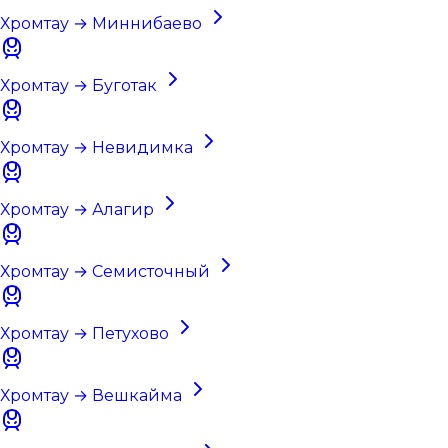
Хромтау → Миннибаево
Хромтау → Буготак
Хромтау → Невидимка
Хромтау → Алагир
Хромтау → Семисточный
Хромтау → Петухово
Хромтау → Вешкайма