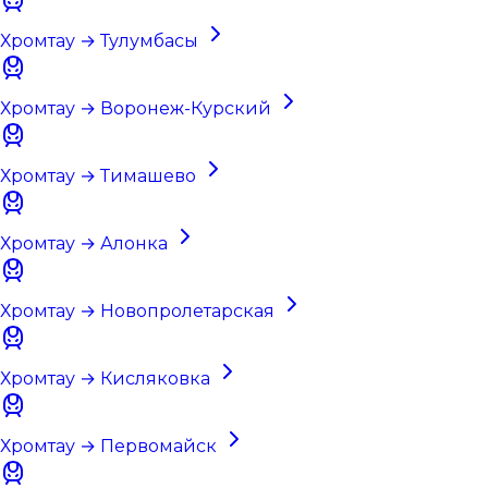
Хромтау → Тулумбасы
Хромтау → Воронеж-Курский
Хромтау → Тимашево
Хромтау → Алонка
Хромтау → Новопролетарская
Хромтау → Кисляковка
Хромтау → Первомайск