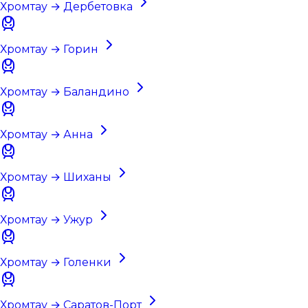
Хромтау → Дербетовка
Хромтау → Горин
Хромтау → Баландино
Хромтау → Анна
Хромтау → Шиханы
Хромтау → Ужур
Хромтау → Голенки
Хромтау → Саратов-Порт