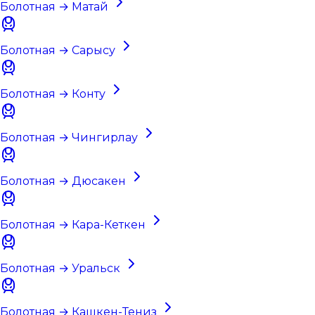
Болотная → Матай
Болотная → Сарысу
Болотная → Конту
Болотная → Чингирлау
Болотная → Дюсакен
Болотная → Кара-Кеткен
Болотная → Уральск
Болотная → Кашкен-Тениз