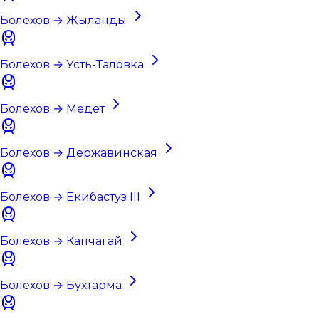
Болехов → Жыланды
Болехов → Усть-Таловка
Болехов → Медет
Болехов → Державинская
Болехов → Екибастуз III
Болехов → Капчагай
Болехов → Бухтарма