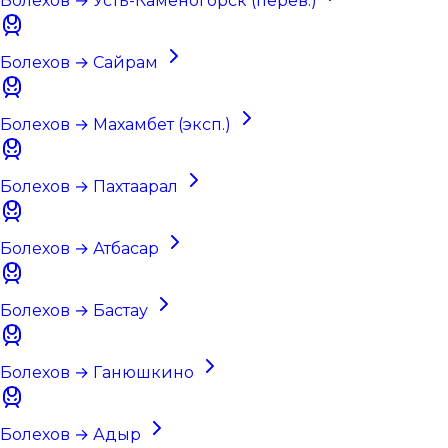
Болехов → Усть-Каменогорск (перев.)
Болехов → Сайрам
Болехов → Махамбет (эксп.)
Болехов → Пахтаарал
Болехов → Атбасар
Болехов → Бастау
Болехов → Ганюшкино
Болехов → Адыр