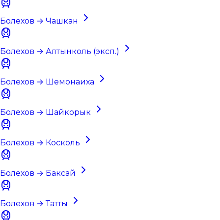
Болехов → Чашкан
Болехов → Алтынколь (эксп.)
Болехов → Шемонаиха
Болехов → Шайкорык
Болехов → Коскoль
Болехов → Баксай
Болехов → Татты