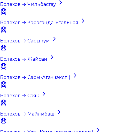
Болехов → Чильбастау
Болехов → Караганда-Угольная
Болехов → Сарыкум
Болехов → Жайсан
Болехов → Сары-Агач (эксп.)
Болехов → Саяк
Болехов → Майлибаш