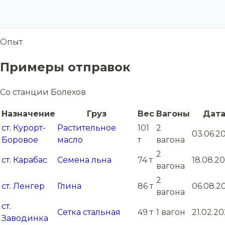
Опыт
Примеры отправок
Со станции Болехов
Назначение
Груз
Вес
Вагоны
Дат
ст. Курорт-
Растительное
101
2
03.06.2
Боровое
масло
т
вагона
2
ст. Карабас
Семена льна
74 т
18.08.2
вагона
2
ст. Ленгер
Глина
86 т
06.08.2
вагона
ст.
Сетка стальная
49 т
1 вагон
21.02.20
Заводинка