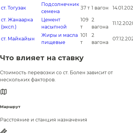
Подсолнечник
ст. Тогузак
37 т
1 вагон
14.01.202
семена
ст. Жанаарка
Цемент
109
2
11.12.202
(эксп.)
насыпной
т
вагона
Жиры и масла
101
2
ст. Майкайын
07.12.20
пищевые
т
вагона
Что влияет на ставку
Стоимость перевозки со ст. Болен зависит от
нескольких факторов.
Маршрут
Расстояние и станция назначения