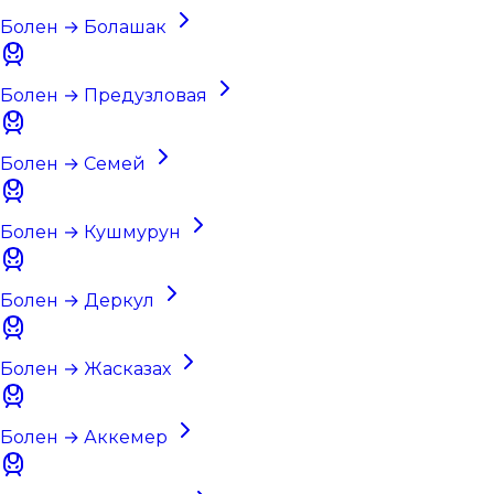
Болен → Болашак
Болен → Предузловая
Болен → Семей
Болен → Кушмурун
Болен → Деркул
Болен → Жасказах
Болен → Аккемер