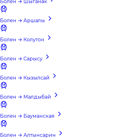
Болен → Шыганак
Болен → Аршалы
Болен → Колутон
Болен → Сарысу
Болен → Кызылсай
Болен → Малдыбай
Болен → Бауманская
Болен → Алтынсарин