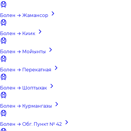
Болен → Жамансор
Болен → Киик
Болен → Мойынты
Болен → Перекатная
Болен → Шоптыхак
Болен → Курмангазы
Болен → Обг. Пункт № 42