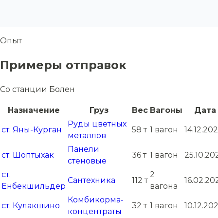
Опыт
Примеры отправок
Со станции Болен
Назначение
Груз
Вес
Вагоны
Дата
Руды цветных
ст. Яны-Курган
58 т
1 вагон
14.12.20
металлов
Панели
ст. Шоптыхак
36 т
1 вагон
25.10.20
стеновые
ст.
2
Сантехника
112 т
16.02.20
Енбекшильдер
вагона
Комбикорма-
ст. Кулакшино
32 т
1 вагон
10.12.202
концентраты