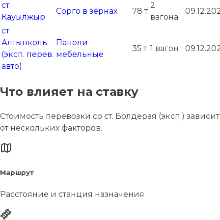
ст.
2
Сорго в зёрнах
78 т
09.12.20
Кауылжыр
вагона
ст.
Алтынколь
Панели
35 т
1 вагон
09.12.20
(эксп. перев.
мебельные
авто)
Что влияет на ставку
Стоимость перевозки со ст. Болдерая (эксп.) зависит
от нескольких факторов.
Маршрут
Расстояние и станция назначения