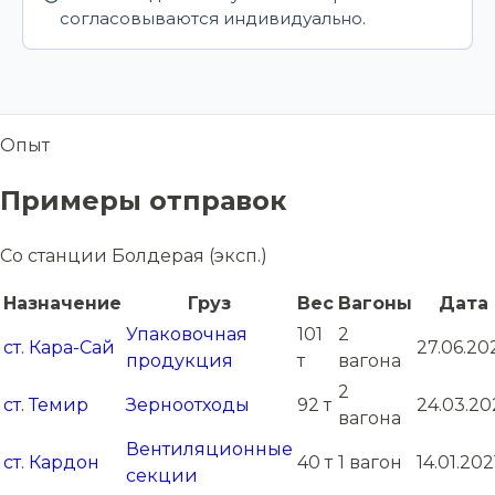
согласовываются индивидуально.
Опыт
Примеры отправок
Со станции Болдерая (эксп.)
Назначение
Груз
Вес
Вагоны
Дата
Упаковочная
101
2
ст. Кара-Сай
27.06.20
продукция
т
вагона
2
ст. Темир
Зерноотходы
92 т
24.03.20
вагона
Вентиляционные
ст. Кардон
40 т
1 вагон
14.01.202
секции