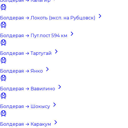
Болдерая → Калагир
Болдерая → Локоть (эксп. на Рубцовск)
Болдерая → Пут.пост 594 км
Болдерая → Тартугай
Болдерая → Янко
Болдерая → Вавилино
Болдерая → Шокысу
Болдерая → Каракум