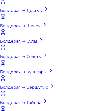
Болдерая → Достык
Болдерая → Шелек
Болдерая → Сулы
Болдерая → Селеты
Болдерая → Кульсары
Болдерая → Бершугир
Болдерая → Тайнча