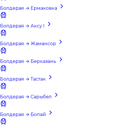
Болдерая → Ермаковка
Болдерая → Аксу I
Болдерая → Жамансор
Болдерая → Берказань
Болдерая → Тастак
Болдерая → Сарыбел
Болдерая → Бопай