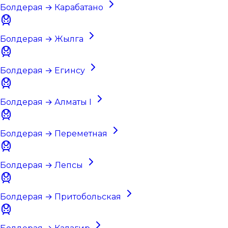
Болдерая → Карабатано
Болдерая → Жылга
Болдерая → Егинсу
Болдерая → Алматы I
Болдерая → Переметная
Болдерая → Лепсы
Болдерая → Притобольская