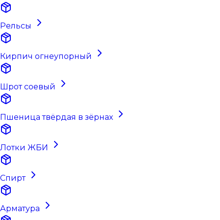
Рельсы
Кирпич огнеупорный
Шрот соевый
Пшеница твёрдая в зёрнах
Лотки ЖБИ
Спирт
Арматура