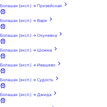
Болашак (эксп.) → Призейская
Болашак (эксп.) → Варя
Болашак (эксп.) → Окуневка
Болашак (эксп.) → Шожма
Болашак (эксп.) → Ивашево
Болашак (эксп.) → Судость
Болашак (эксп.) → Джида