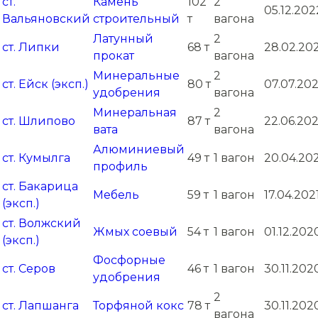
ст.
Камень
102
2
05.12.202
Вальяновский
строительный
т
вагона
Латунный
2
ст. Липки
68 т
28.02.20
прокат
вагона
Минеральные
2
ст. Ейск (эксп.)
80 т
07.07.202
удобрения
вагона
Минеральная
2
ст. Шлипово
87 т
22.06.202
вата
вагона
Алюминиевый
ст. Кумылга
49 т
1 вагон
20.04.20
профиль
ст. Бакарица
Мебель
59 т
1 вагон
17.04.202
(эксп.)
ст. Волжский
Жмых соевый
54 т
1 вагон
01.12.202
(эксп.)
Фосфорные
ст. Серов
46 т
1 вагон
30.11.202
удобрения
2
ст. Лапшанга
Торфяной кокс
78 т
30.11.202
вагона