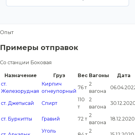
Опыт
Примеры отправок
Со станции Боковая
Назначение
Груз
Вес
Вагоны
Дата
ст.
Кирпич
2
76 т
06.04.202
Железорудная
огнеупорный
вагона
110
2
ст. Джетысай
Спирт
30.12.202
т
вагона
2
ст. Буркитты
Гравий
72 т
18.12.2020
вагона
Уголь
2
ст. Аркалык
84 т
15.12.2020