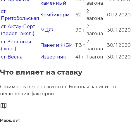
каменный
вагона
ст.
2
Комбикорм
62 т
01.12.2020
Притобольская
вагона
ст. Актау-Порт
2
МДФ
90 т
30.11.2020
(перев., эксп.)
вагона
ст. Зерновая
2
Панели ЖБИ
113 т
30.11.2020
(эксп.)
вагона
ст. Весна
Известняк
41 т
1 вагон
30.11.2020
Что влияет на ставку
Стоимость перевозки со ст. Боковая зависит от
нескольких факторов.
Маршрут