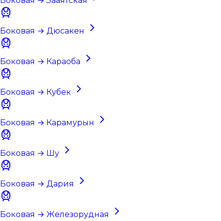
Боковая → Зааятская
Боковая → Дюсакен
Боковая → Караоба
Боковая → Кубек
Боковая → Карамурын
Боковая → Шу
Боковая → Дария
Боковая → Железорудная