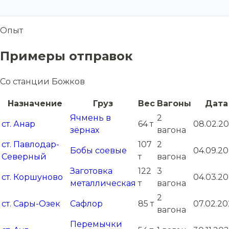
Опыт
Примеры отправок
Со станции Божков
Назначение
Груз
Вес
Вагоны
Дата
Ячмень в
2
ст. Анар
64 т
08.02.2
зёрнах
вагона
ст. Павлодар-
107
2
Бобы соевые
04.09.2
Северный
т
вагона
Заготовка
122
3
ст. Коршуново
04.03.20
металлическая
т
вагона
2
ст. Сары-Озек
Сафлор
85 т
07.02.20
вагона
Перемычки