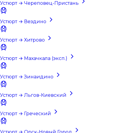
Устюрт → Череповец-Пристань
Устюрт → Вездино
Устюрт → Хитрово
Устюрт → Махачкала (эксп.)
Устюрт → Зинаидино
Устюрт → Льгов-Киевский
Устюрт → Греческий
Устюрт → Орск-Новый Город