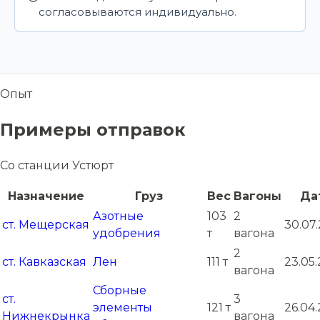
согласовываются индивидуально.
Опыт
Примеры отправок
Со станции Устюрт
Назначение
Груз
Вес
Вагоны
Да
Азотные
103
2
ст. Мещерская
30.07
удобрения
т
вагона
2
ст. Кавказская
Лен
111 т
23.05.
вагона
Сборные
ст.
3
элементы
121 т
26.04.
Нижнекрынка
вагона