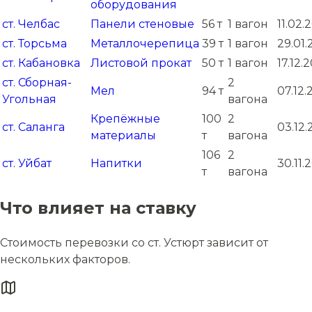
оборудования
ст. Челбас
Панели стеновые
56 т
1 вагон
11.02.
ст. Торсьма
Металлочерепица
39 т
1 вагон
29.01.
ст. Кабановка
Листовой прокат
50 т
1 вагон
17.12.
ст. Сборная-
2
Мел
94 т
07.12
Угольная
вагона
Крепёжные
100
2
ст. Саланга
03.12
материалы
т
вагона
106
2
ст. Уйбат
Напитки
30.11.
т
вагона
Что влияет на ставку
Стоимость перевозки со ст. Устюрт зависит от
нескольких факторов.