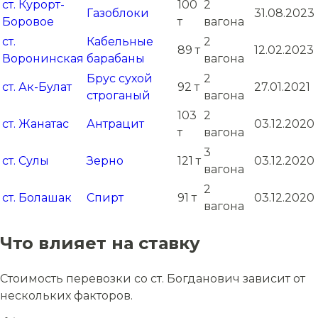
ст. Курорт-
100
2
Газоблоки
31.08.2023
Боровое
т
вагона
ст.
Кабельные
2
89 т
12.02.2023
Воронинская
барабаны
вагона
Брус сухой
2
ст. Ак-Булат
92 т
27.01.2021
строганый
вагона
103
2
ст. Жанатас
Антрацит
03.12.2020
т
вагона
3
ст. Сулы
Зерно
121 т
03.12.2020
вагона
2
ст. Болашак
Спирт
91 т
03.12.2020
вагона
Что влияет на ставку
Стоимость перевозки со ст. Богданович зависит от
нескольких факторов.