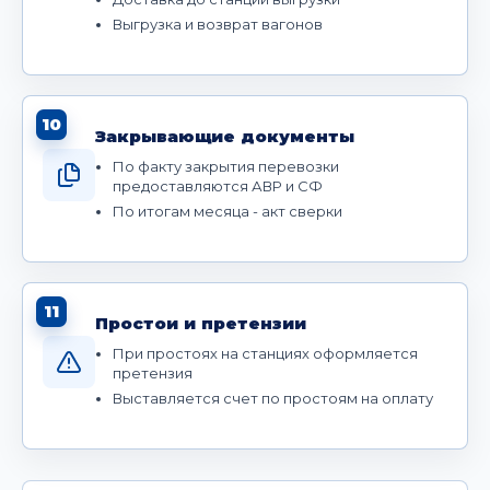
Выгрузка и возврат вагонов
10
Закрывающие документы
По факту закрытия перевозки
предоставляются АВР и СФ
По итогам месяца - акт сверки
11
Простои и претензии
При простоях на станциях оформляется
претензия
Выставляется счет по простоям на оплату