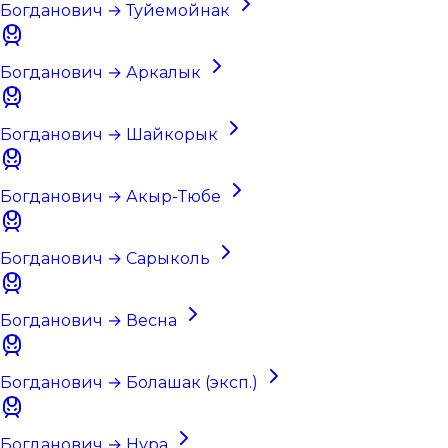
Богданович → Туйемойнак
Богданович → Аркалык
Богданович → Шайкорык
Богданович → Акыр-Тюбе
Богданович → Сарыколь
Богданович → Весна
Богданович → Болашак (эксп.)
Богданович → Нура