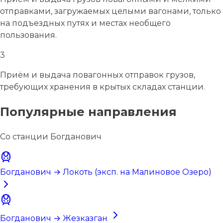
отправками, загружаемых целыми вагонами, только
на подъездных путях и местах необщего
пользования.
3
Приём и выдача повагонных отправок грузов,
требующих хранения в крытых складах станции.
Популярные направления
Со станции Богданович
Богданович → Локоть (эксп. на Малиновое Озеро)
Богданович → Жезказган