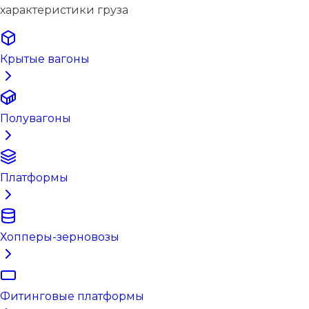
характеристики груза
Крытые вагоны
Полувагоны
Платформы
Хопперы-зерновозы
Фитинговые платформы