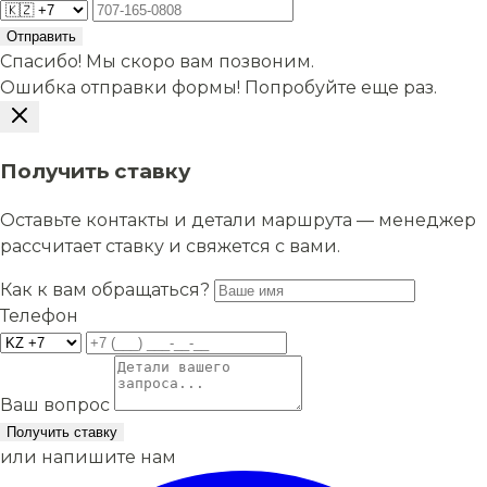
Отправить
Спасибо! Мы скоро вам позвоним.
Ошибка отправки формы! Попробуйте еще раз.
Получить ставку
Оставьте контакты и детали маршрута — менеджер
рассчитает ставку и свяжется с вами.
Как к вам обращаться?
Телефон
Ваш вопрос
Получить ставку
или напишите нам