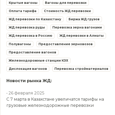
Крытые вагоны
Вагоны для перевозки
Оплата тарифа
Стоимость ЖД перевозки
ЖД перевозки по Казахстану
Биржа ЖД грузов
ЖД перевозка руды
Перевозка зерна вагонами
ЖД перевозка в Россию
ЖД перевозки в Алматы
Полувагоны
Предоставление зерновозов
Предоставление вагонов
Железнодорожные станции КЗХ
Дислокация вагонов
Перевозка стройматериалов
Новости рынка ЖД:
• 26 февраля 2025
С 7 марта в Казахстане увеличатся тарифы на
грузовые железнодорожные перевозки