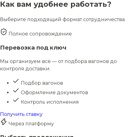
Как вам удобнее работать?
Выберите подходящий формат сотрудничества
Полное сопровождение
Перевозка под ключ
Мы организуем всё — от подбора вагонов до
контроля доставки.
Подбор вагонов
Оформление документов
Контроль исполнения
Получить ставку
Через платформу