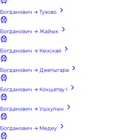
Богданович → Тузово
Богданович → Жайык
Богданович → Кенская
Богданович → Джетыгара
Богданович → Кокшетау I
Богданович → Ушкулын
Богданович → Медеу