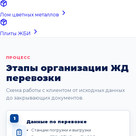
Лом цветных металлов
Плиты ЖБИ
ПРОЦЕСС
Этапы организации ЖД
перевозки
Схема работы с клиентом от исходных данных
до закрывающих документов.
1
Данные по перевозке
Станции погрузки и выгрузки