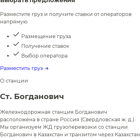
Выбрать предложения
Разместите груз и получите ставки от операторов
напрямую.
Размещение груза
Получение ставок
Выбор оператора
Разместить груз →
О станции
Ст. Богданович
Железнодорожная станция Богданович
расположена в стране Россия (Свердловская ж. д.).
Мы организуем ЖД грузоперевозки со станции
Богданович в Казахстан и транзитом через Казахстан