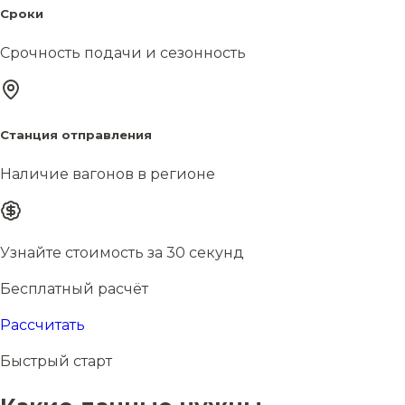
Сроки
Срочность подачи и сезонность
Станция отправления
Наличие вагонов в регионе
Узнайте стоимость за 30 секунд
Бесплатный расчёт
Рассчитать
Быстрый старт