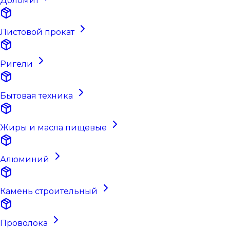
Доломит
Листовой прокат
Ригели
Бытовая техника
Жиры и масла пищевые
Алюминий
Камень строительный
Проволока