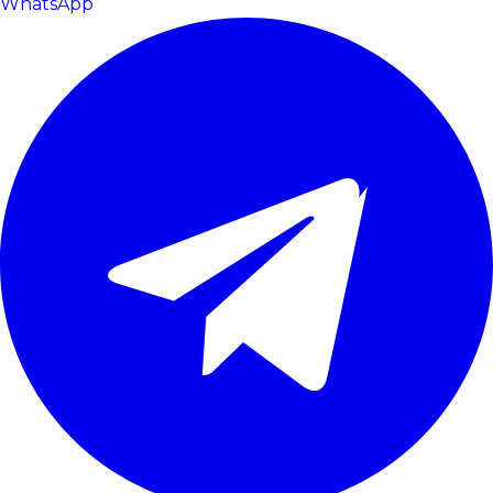
WhatsApp