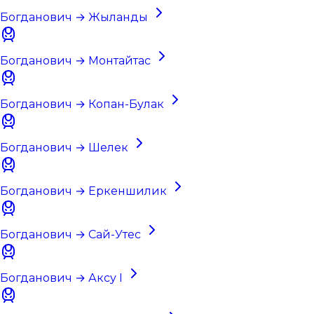
Богданович → Жыланды
Богданович → Монтайтас
Богданович → Копан-Булак
Богданович → Шелек
Богданович → Еркеншилик
Богданович → Сай-Утес
Богданович → Аксу I