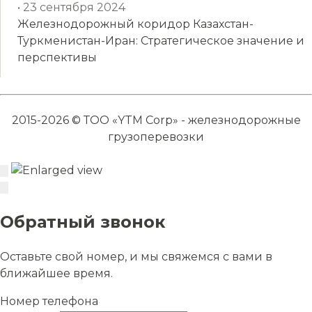
• 23 сентября 2024
Железнодорожный коридор Казахстан-
Туркменистан-Иран: Стратегическое значение и
перспективы
2015-2026 © ТОО «YTM Corp» - железнодорожные
грузоперевозки
Обратный звонок
Оставьте свой номер, и мы свяжемся с вами в
ближайшее время.
Номер телефона