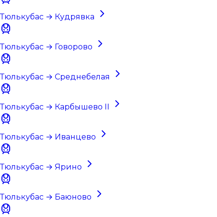
Тюлькубас → Кудрявка
Тюлькубас → Говорово
Тюлькубас → Среднебелая
Тюлькубас → Карбышево II
Тюлькубас → Иванцево
Тюлькубас → Ярино
Тюлькубас → Баюново