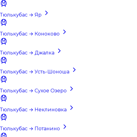
Тюлькубас → Яр
Тюлькубас → Коноково
Тюлькубас → Джалка
Тюлькубас → Усть-Шоноша
Тюлькубас → Сухое Озеро
Тюлькубас → Неклиновка
Тюлькубас → Потанино