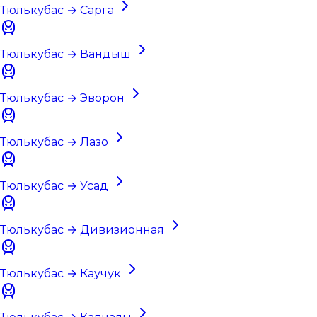
Тюлькубас → Сарга
Тюлькубас → Вандыш
Тюлькубас → Эворон
Тюлькубас → Лазо
Тюлькубас → Усад
Тюлькубас → Дивизионная
Тюлькубас → Каучук