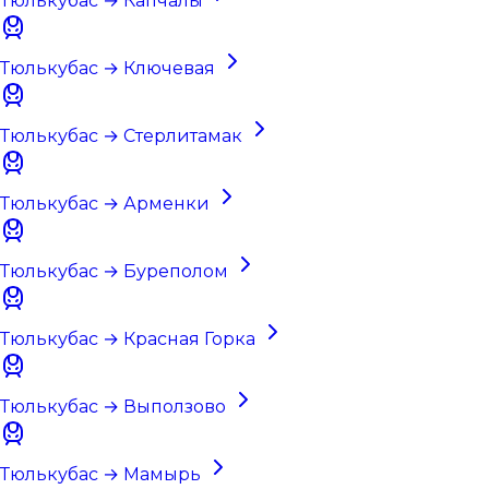
Тюлькубас → Капчалы
Тюлькубас → Ключевая
Тюлькубас → Стерлитамак
Тюлькубас → Арменки
Тюлькубас → Буреполом
Тюлькубас → Красная Горка
Тюлькубас → Выползово
Тюлькубас → Мамырь