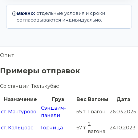
Важно:
отдельные условия и сроки
согласовываются индивидуально.
Опыт
Примеры отправок
Со станции Тюлькубас
Назначение
Груз
Вес
Вагоны
Дата
Сэндвич-
ст. Мантурово
55 т
1 вагон
26.03.2025
панели
2
ст. Кольцово
Горчица
67 т
24.10.2023
вагона