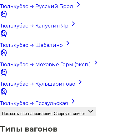
Тюлькубас → Русский Брод
Тюлькубас → Капустин Яр
Тюлькубас → Шабалино
Тюлькубас → Моховые Горы (эксп.)
Тюлькубас → Кульшарипово
Тюлькубас → Ессаульская
Показать все направления
Свернуть список
Типы вагонов