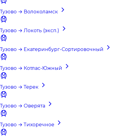
Тузово → Волоколамск
Тузово → Локоть (эксп.)
Тузово → Екатеринбург-Сортировочный
Тузово → Котлас-Южный
Тузово → Терек
Тузово → Оверята
Тузово → Тихоречное