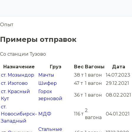
Опыт
Примеры отправок
Со станции Тузово
Назначение
Груз
Вес
Вагоны
Дата
ст. Мозындор
Мачты
38 т
1 вагон
14.07.2023
ст. Изотово
Шифер
47 т
1 вагон
29.12.2021
ст. Красный
Горох
36 т
1 вагон
08.02.2021
Кут
зерновой
ст.
2
Новосибирск-
МДФ
116 т
04.01.2021
вагона
Западный
Стальные