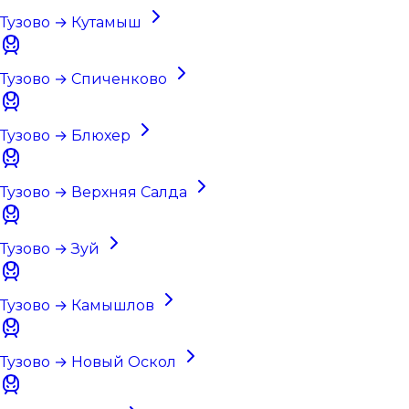
Тузово → Кутамыш
Тузово → Спиченково
Тузово → Блюхер
Тузово → Верхняя Салда
Тузово → Зуй
Тузово → Камышлов
Тузово → Новый Оскол