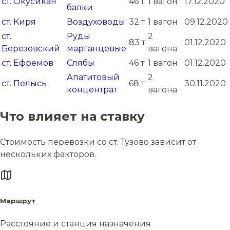
ст. Окусикан
46 т
1 вагон
17.12.2020
балки
ст. Киря
Воздуховоды
32 т
1 вагон
09.12.2020
ст.
Руды
2
83 т
01.12.2020
Березовский
марганцевые
вагона
ст. Ефремов
Слябы
46 т
1 вагон
01.12.2020
Апатитовый
2
ст. Пелысь
68 т
30.11.2020
концентрат
вагона
Что влияет на ставку
Стоимость перевозки со ст. Тузово зависит от
нескольких факторов.
Маршрут
Расстояние и станция назначения