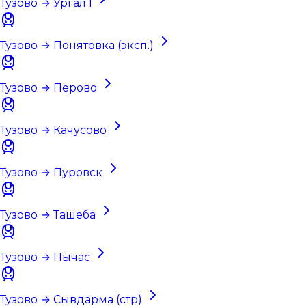
Тузово → Ургал I
Тузово → Понятовка (эксп.)
Тузово → Перово
Тузово → Качусово
Тузово → Пуровск
Тузово → Ташеба
Тузово → Пычас
Тузово → Сывдарма (стр)