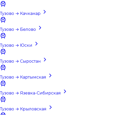
Тузово → Качканар
Тузово → Белово
Тузово → Юски
Тузово → Сыростан
Тузово → Картымская
Тузово → Язевка-Сибирская
Тузово → Крыловская