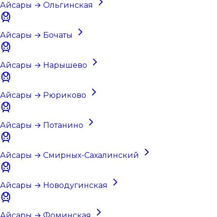
Айсары → Ольгинская
Айсары → Бочаты
Айсары → Нарышево
Айсары → Рюриково
Айсары → Потанино
Айсары → Смирных-Сахалинский
Айсары → Новодугинская
Айсары → Фоминская