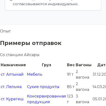
согласовываются индивидуально.
Опыт
Примеры отправок
Со станции Айсары
Назначение
Груз
Вес
Вагоны
Дат
2
ст. Алтынай
Мебель
91 т
31.12.2
вагона
2
ст. Лельма
Сухие продукты
85 т
14.03.2
вагона
Консервированная
123
3
ст. Курегеш
05.01.2
продукция
т
вагона