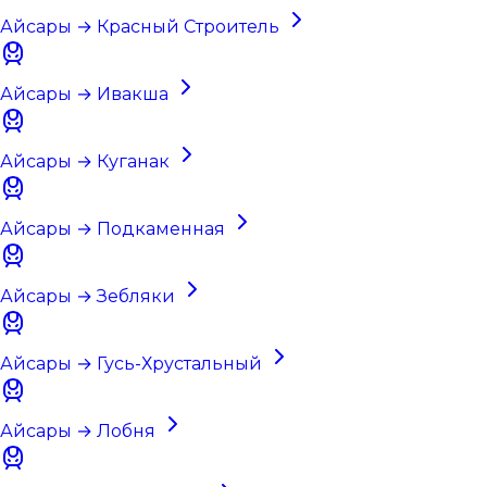
Айсары → Красный Строитель
Айсары → Ивакша
Айсары → Куганак
Айсары → Подкаменная
Айсары → Зебляки
Айсары → Гусь-Хрустальный
Айсары → Лобня