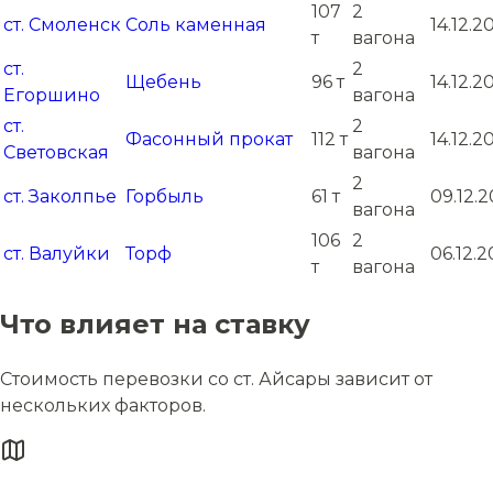
107
2
ст. Смоленск
Соль каменная
14.12.2
т
вагона
ст.
2
Щебень
96 т
14.12.2
Егоршино
вагона
ст.
2
Фасонный прокат
112 т
14.12.2
Световская
вагона
2
ст. Заколпье
Горбыль
61 т
09.12.
вагона
106
2
ст. Валуйки
Торф
06.12.
т
вагона
Что влияет на ставку
Стоимость перевозки со ст. Айсары зависит от
нескольких факторов.