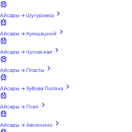
Айсары → Шугуровка
Айсары → Кумшацкий
Айсары → Чусовская
Айсары → Пласты
Айсары → Зубова Поляна
Айсары → Псел
Айсары → Авсюнино