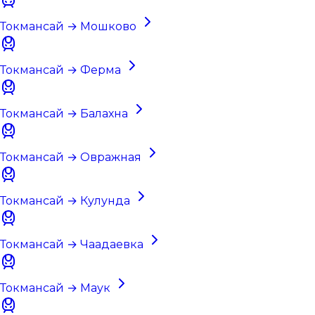
Токмансай → Мошково
Токмансай → Ферма
Токмансай → Балахна
Токмансай → Овражная
Токмансай → Кулунда
Токмансай → Чаадаевка
Токмансай → Маук