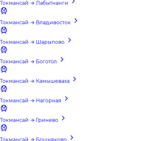
Токмансай → Лабытнанги
Токмансай → Владивосток
Токмансай → Шарыпово
Токмансай → Боготол
Токмансай → Камышеваха
Токмансай → Нагорная
Токмансай → Гринево
Токмансай → Бошняково