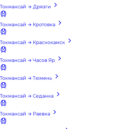
Токмансай → Дрязги
Токмансай → Кротовка
Токмансай → Краснокамск
Токмансай → Часов Яр
Токмансай → Тюмень
Токмансай → Седанка
Токмансай → Раевка