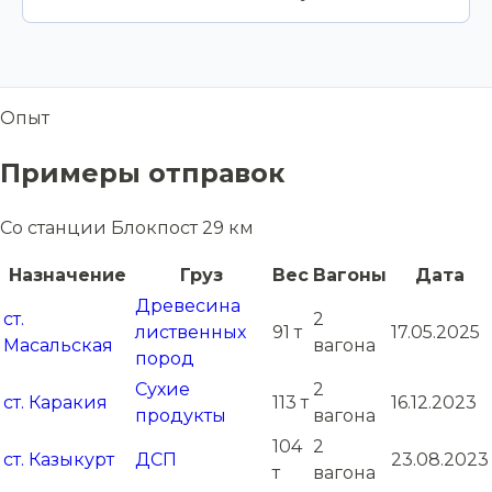
Опыт
Примеры отправок
Со станции Блокпост 29 км
Назначение
Груз
Вес
Вагоны
Дата
Древесина
ст.
2
лиственных
91 т
17.05.2025
Масальская
вагона
пород
Сухие
2
ст. Каракия
113 т
16.12.2023
продукты
вагона
104
2
ст. Казыкурт
ДСП
23.08.2023
т
вагона