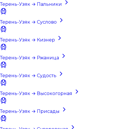
Терень-Узяк → Пальники
Терень-Узяк → Суслово
Терень-Узяк → Кизнер
Терень-Узяк → Ржаница
Терень-Узяк → Судость
Терень-Узяк → Высокогорная
Терень-Узяк → Присады