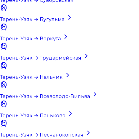
Терень-Узяк → Суворовская
Терень-Узяк → Бугульма
Терень-Узяк → Воркута
Терень-Узяк → Трудармейская
Терень-Узяк → Нальчик
Терень-Узяк → Всеволодо-Вильва
Терень-Узяк → Паньково
Терень-Узяк → Песчанокопская