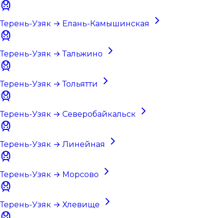
Терень-Узяк → Елань-Камышинская
Терень-Узяк → Тальжино
Терень-Узяк → Тольятти
Терень-Узяк → Северобайкальск
Терень-Узяк → Линейная
Терень-Узяк → Морсово
Терень-Узяк → Хлевище