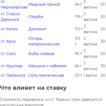
ст.
2
Медный прокат
94 т
01
Черноярская
вагона
ст. Спасск-
2
Отруби
119 т
30
Дальний
вагона
2
ст. Котик
Доломит
113 т
30
вагона
Опоры
101
2
ст. Арск
30
металлические
т
вагона
2
ст. Соль
Бобы соевые
95 т
30
вагона
2
ст. Крутояр
Катушки с кабелем
64 т
30
вагона
ст. Паленьга
Соль техническая
33 т
1 вагон
30
Что влияет на ставку
Стоимость перевозки со ст. Терень-Узяк зависит от
нескольких факторов.