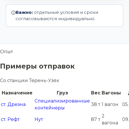
Важно:
отдельные условия и сроки
согласовываются индивидуально.
Опыт
Примеры отправок
Со станции Терень-Узяк
Назначение
Груз
Вес
Вагоны
Специализированные
ст. Дрезна
38 т
1 вагон
05.
контейнеры
2
ст. Рефт
Нут
87 т
09
вагона