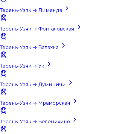
Терень-Узяк → Лименда
Терень-Узяк → Фонталовская
Терень-Узяк → Балахна
Терень-Узяк → Ук
Терень-Узяк → Думиничи
Терень-Узяк → Мраморская
Терень-Узяк → Беленихино