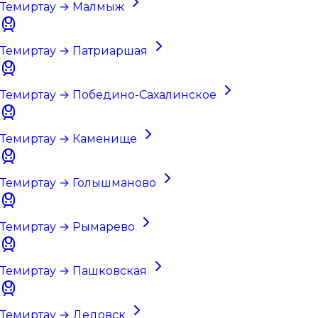
Темиртау → Малмыж
Темиртау → Патриаршая
Темиртау → Победино-Сахалинское
Темиртау → Каменище
Темиртау → Голышманово
Темиртау → Рымарево
Темиртау → Пашковская
Темиртау → Дедовск