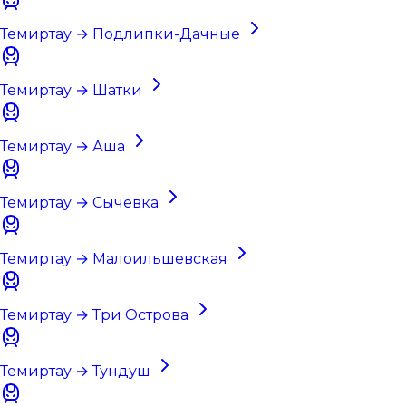
Темиртау → Подлипки-Дачные
Темиртау → Шатки
Темиртау → Аша
Темиртау → Сычевка
Темиртау → Малоильшевская
Темиртау → Три Острова
Темиртау → Тундуш