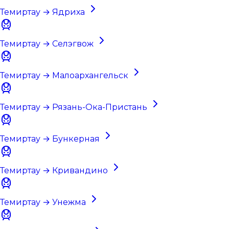
Темиртау → Ядриха
Темиртау → Селэгвож
Темиртау → Малоархангельск
Темиртау → Рязань-Ока-Пристань
Темиртау → Бункерная
Темиртау → Кривандино
Темиртау → Унежма