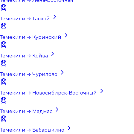
Темекили → Лена-Восточная
Темекили → Танхой
Темекили → Куринский
Темекили → Койва
Темекили → Чурилово
Темекили → Новосибирск-Восточный
Темекили → Мадмас
Темекили → Бабарыкино