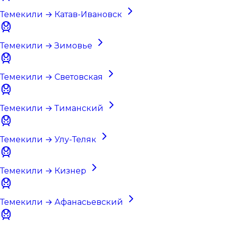
Темекили → Катав-Ивановск
Темекили → Зимовье
Темекили → Световская
Темекили → Тиманский
Темекили → Улу-Теляк
Темекили → Кизнер
Темекили → Афанасьевский