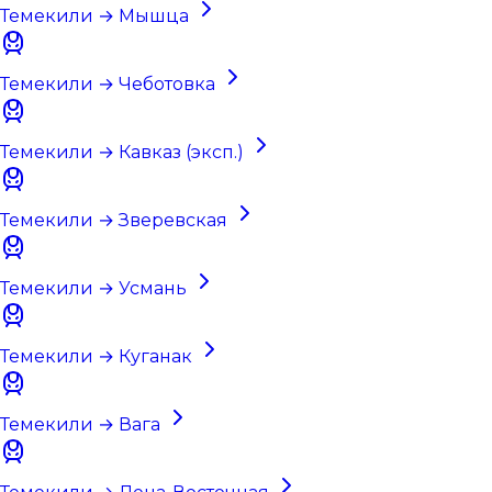
Темекили → Мышца
Темекили → Чеботовка
Темекили → Кавказ (эксп.)
Темекили → Зверевская
Темекили → Усмань
Темекили → Куганак
Темекили → Вага