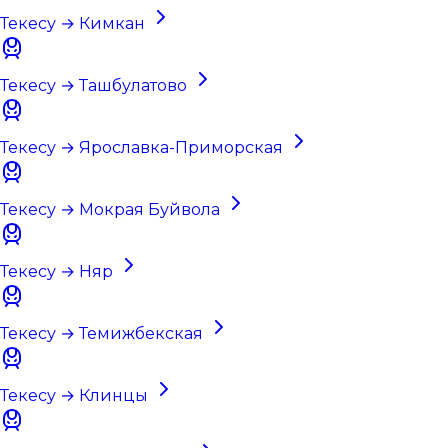
Текесу → Кимкан
Текесу → Ташбулатово
Текесу → Ярославка-Приморская
Текесу → Мокрая Буйвола
Текесу → Няр
Текесу → Темижбекская
Текесу → Клинцы