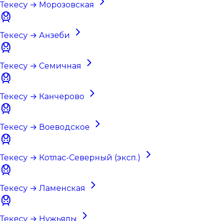
Текесу → Морозовская
Текесу → Анзеби
Текесу → Семичная
Текесу → Канчерово
Текесу → Воеводское
Текесу → Котлас-Северный (эксп.)
Текесу → Ламенская
Текесу → Нужьялы