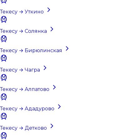
Текесу → Уткино
Текесу → Солянка
Текесу → Бирюлинская
Текесу → Чагра
Текесу → Алпатово
Текесу → Ададурово
Текесу → Детково