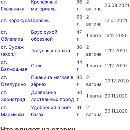
ст.
Крепёжные
86
2
25.08.2021
Глазаниха
материалы
т
вагона
63
2
ст. Каракуба
Щебень
12.01.2021
т
вагона
ст.
Брус сухой
47
1 вагон
16.12.2020
Облепиха
обрезной
т
ст. Сураж
86
2
Латунный прокат
11.12.2020
(эксп.)
т
вагона
ст.
44
Соль
1 вагон
11.12.2020
Балмошная
т
ст.
Пшеница мягкая в
85
2
03.12.2020
Степурино
зёрнах
т
вагона
ст.
Древесина
60
1 вагон
30.11.2020
Зерноград
лиственных пород
т
ст.
Удобрения в биг-
91
2
30.11.2020
Мармыжи
бэгах
т
вагона
Что влияет на ставку