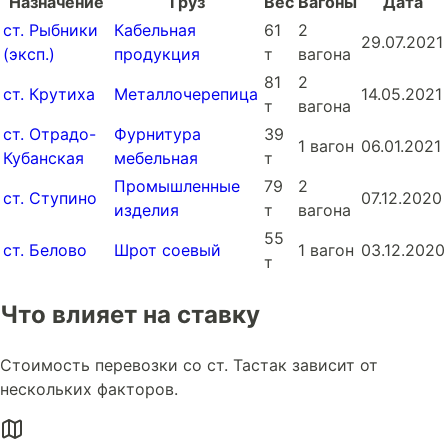
Назначение
Груз
Вес
Вагоны
Дата
ст. Рыбники
Кабельная
61
2
29.07.2021
(эксп.)
продукция
т
вагона
81
2
ст. Крутиха
Металлочерепица
14.05.2021
т
вагона
ст. Отрадо-
Фурнитура
39
1 вагон
06.01.2021
Кубанская
мебельная
т
Промышленные
79
2
ст. Ступино
07.12.2020
изделия
т
вагона
55
ст. Белово
Шрот соевый
1 вагон
03.12.2020
т
Что влияет на ставку
Стоимость перевозки со ст. Тастак зависит от
нескольких факторов.