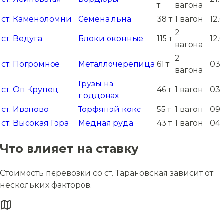
т
вагона
ст. Каменоломни
Семена льна
38 т
1 вагон
12
2
ст. Ведуга
Блоки оконные
115 т
12
вагона
2
ст. Погромное
Металлочерепица
61 т
03
вагона
Грузы на
ст. Оп Крупец
46 т
1 вагон
03
поддонах
ст. Иваново
Торфяной кокс
55 т
1 вагон
09
ст. Высокая Гора
Медная руда
43 т
1 вагон
04
Что влияет на ставку
Стоимость перевозки со ст. Тарановская зависит от
нескольких факторов.