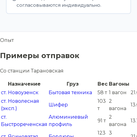
согласовываются индивидуально.
Опыт
Примеры отправок
Со станции Тарановская
Назначение
Груз
Вес
Вагоны
ст. Новоузенск
Бытовая техника
58 т
1 вагон
21
ст. Новолесная
103
2
Шифер
13
(эксп.)
т
вагона
ст.
Алюминиевый
2
91 т
13
Быстрореченская
профиль
вагона
123
3
ст. Ясиноватая
Бордюры
21