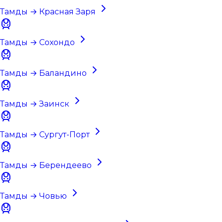
Тамды → Красная Заря
Тамды → Сохондо
Тамды → Баландино
Тамды → Заинск
Тамды → Сургут-Порт
Тамды → Берендеево
Тамды → Човью