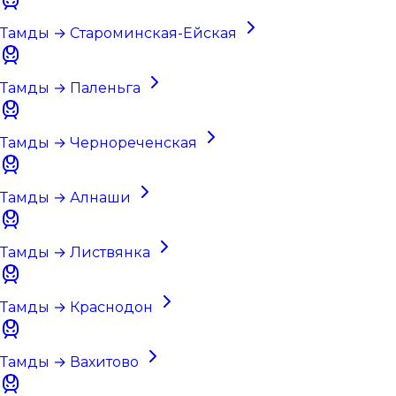
Тамды → Староминская-Ейская
Тамды → Паленьга
Тамды → Чернореченская
Тамды → Алнаши
Тамды → Листвянка
Тамды → Краснодон
Тамды → Вахитово