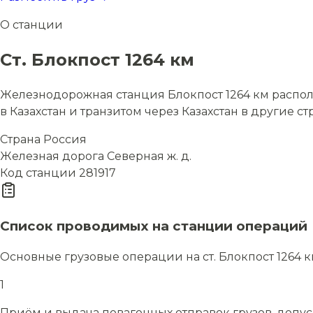
О станции
Ст. Блокпост 1264 км
Железнодорожная станция Блокпост 1264 км располо
в Казахстан и транзитом через Казахстан в другие ст
Страна
Россия
Железная дорога
Северная ж. д.
Код станции
281917
Список проводимых на станции операций
Основные грузовые операции на ст. Блокпост 1264 
1
Приём и выдача повагонных отправок грузов, допу