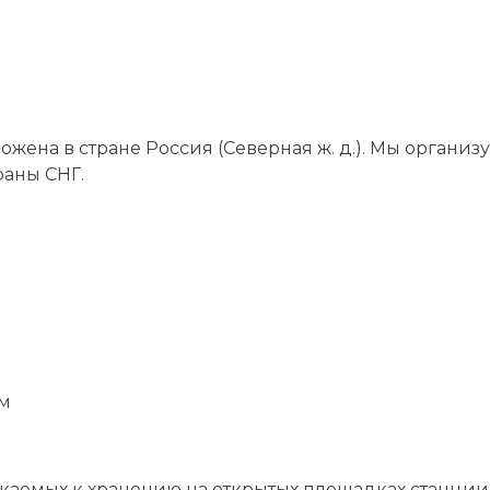
жена в стране Россия (Северная ж. д.). Мы организ
раны СНГ.
км
скаемых к хранению на открытых площадках станции