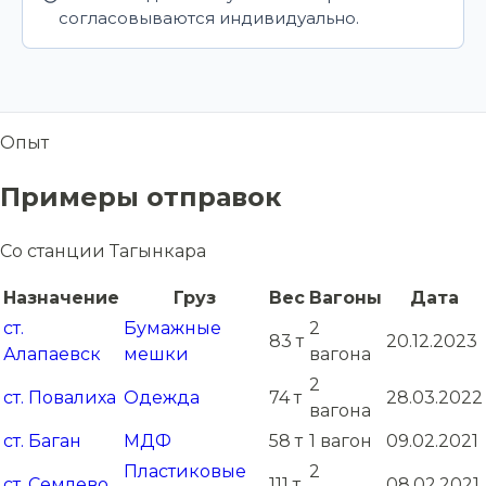
согласовываются индивидуально.
Опыт
Примеры отправок
Со станции Тагынкара
Назначение
Груз
Вес
Вагоны
Дата
ст.
Бумажные
2
83 т
20.12.2023
Алапаевск
мешки
вагона
2
ст. Повалиха
Одежда
74 т
28.03.2022
вагона
ст. Баган
МДФ
58 т
1 вагон
09.02.2021
Пластиковые
2
ст. Семлево
111 т
08.02.2021