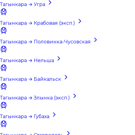
Тагынкара → Угра
Тагынкара → Крабовая (эксп.)
Тагынкара → Половинка-Чусовская
Тагынкара → Нельша
Тагынкара → Байкальск
Тагынкара → Злынка (эксп.)
Тагынкара → Губаха