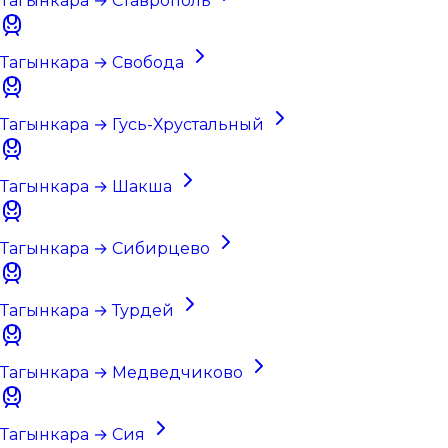
Тагынкара → Ставрополь
Тагынкара → Свобода
Тагынкара → Гусь-Хрустальный
Тагынкара → Шакша
Тагынкара → Сибирцево
Тагынкара → Турдей
Тагынкара → Медведчиково
Тагынкара → Сия