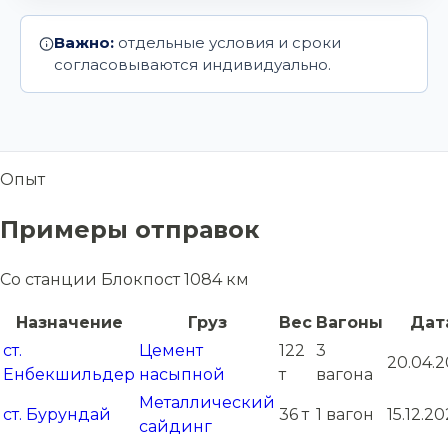
Важно:
отдельные условия и сроки
согласовываются индивидуально.
Опыт
Примеры отправок
Со станции Блокпост 1084 км
Назначение
Груз
Вес
Вагоны
Дат
ст.
Цемент
122
3
20.04.
Енбекшильдер
насыпной
т
вагона
Металлический
ст. Бурундай
36 т
1 вагон
15.12.2
сайдинг