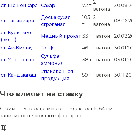
2
ст. Шешенкара
Сахар
72 т
20.08.
вагона
Доска сухая
103
2
ст. Тагынкара
08.06.2
строганая
т
вагона
ст. Куркамыс
Медный прокат
33 т
1 вагон
20.02.2
(эксп.)
ст. Ак-Кистау
Торф
46 т
1 вагон
30.01.2
Сульфат
ст. Успеновка
38 т
1 вагон
03.01.2
аммония
Упаковочная
ст. Кандыагаш
59 т
1 вагон
30.11.2
продукция
Что влияет на ставку
Стоимость перевозки со ст. Блокпост 1084 км
зависит от нескольких факторов.