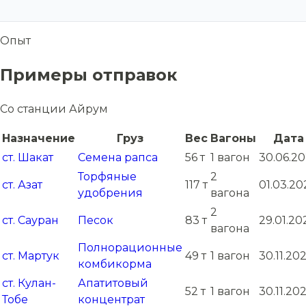
Опыт
Примеры отправок
Со станции Айрум
Назначение
Груз
Вес
Вагоны
Дата
ст. Шакат
Семена рапса
56 т
1 вагон
30.06.2
Торфяные
2
ст. Азат
117 т
01.03.20
удобрения
вагона
2
ст. Сауран
Песок
83 т
29.01.20
вагона
Полнорационные
ст. Мартук
49 т
1 вагон
30.11.20
комбикорма
ст. Кулан-
Апатитовый
52 т
1 вагон
30.11.20
Тобе
концентрат