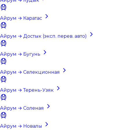
Айрум → Кудык
Айрум → Каратас
Айрум → Достык (эксп. перев. авто)
Айрум → Бугунь
Айрум → Селекционная
Айрум → Терень-Узяк
Айрум → Соленая
Айрум → Новалы