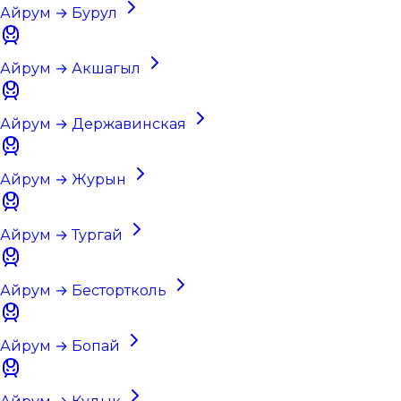
Айрум → Бурул
Айрум → Акшагыл
Айрум → Державинская
Айрум → Журын
Айрум → Тургай
Айрум → Бестортколь
Айрум → Бопай