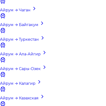
Айрум → Чаган
Айрум → Байгакум
Айрум → Туркестан
Айрум → Ала-Айгир
Айрум → Сары-Озек
Айрум → Калагир
Айрум → Казахская