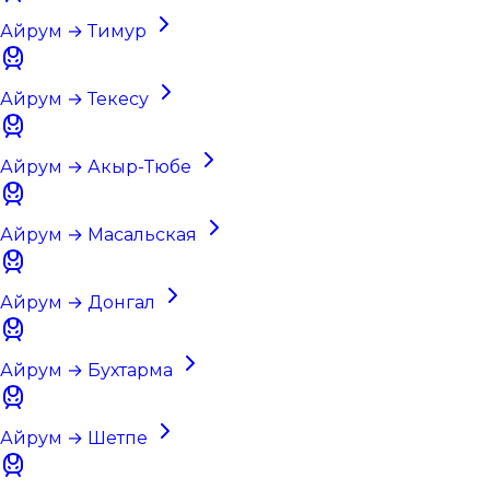
Айрум → Тимур
Айрум → Текесу
Айрум → Акыр-Тюбе
Айрум → Масальская
Айрум → Донгал
Айрум → Бухтарма
Айрум → Шетпе