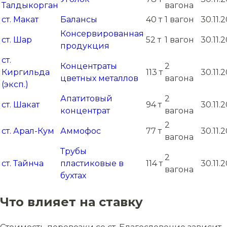
Талдыкорган
вагона
ст. Макат
Балансы
40 т
1 вагон
30.11.
Консервированная
ст. Шар
52 т
1 вагон
30.11.
продукция
ст.
Концентраты
2
Киргильда
113 т
30.11.
цветных металлов
вагона
(эксп.)
Апатитовый
2
ст. Шакат
94 т
30.11.
концентрат
вагона
2
ст. Арал-Кум
Аммофос
77 т
30.11.
вагона
Трубы
2
ст. Тайнча
пластиковые в
114 т
30.11.
вагона
бухтах
Что влияет на ставку