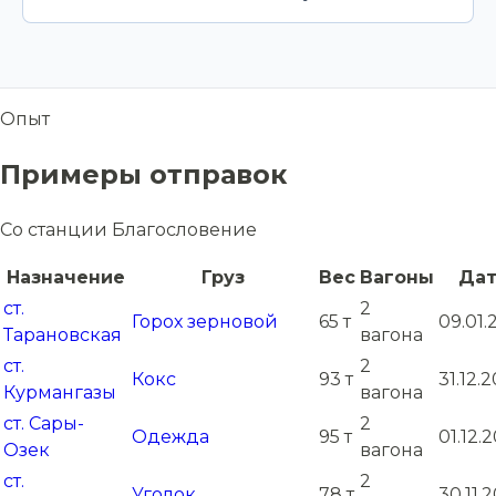
Опыт
Примеры отправок
Со станции Благословение
Назначение
Груз
Вес
Вагоны
Дат
ст.
2
Горох зерновой
65 т
09.01.
Тарановская
вагона
ст.
2
Кокс
93 т
31.12.
Курмангазы
вагона
ст. Сары-
2
Одежда
95 т
01.12.
Озек
вагона
ст.
2
Уголок
78 т
30.11.