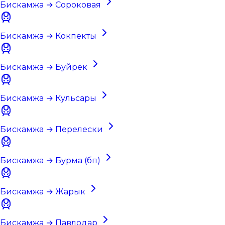
Бискамжа → Сороковая
Бискамжа → Кокпекты
Бискамжа → Буйрек
Бискамжа → Кульсары
Бискамжа → Перелески
Бискамжа → Бурма (бп)
Бискамжа → Жарык
Бискамжа → Павлодар