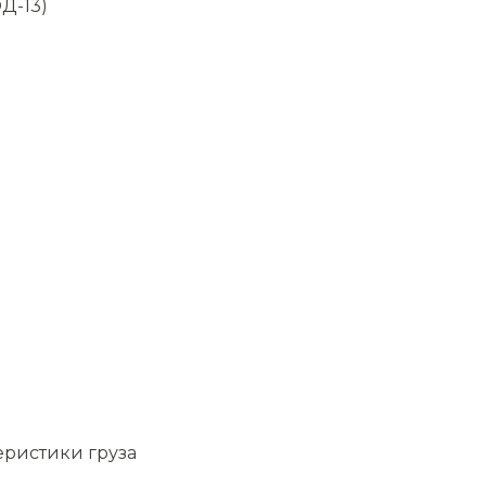
Д-13)
еристики груза