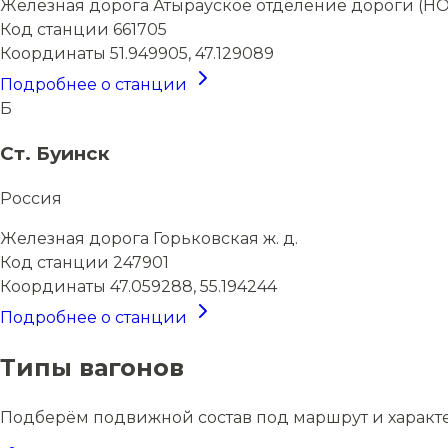
Железная дорога
Атырауское отделение дороги (НО
Код станции
661705
Координаты
51.949905, 47.129089
Подробнее о станции
Б
Ст. Буинск
Россия
Железная дорога
Горьковская ж. д.
Код станции
247901
Координаты
47.059288, 55.194244
Подробнее о станции
Типы вагонов
Подберём подвижной состав под маршрут и характ