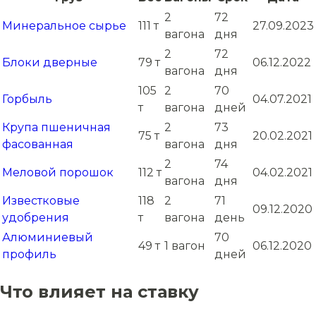
2
72
Минеральное сырье
111 т
27.09.2023
вагона
дня
2
72
Блоки дверные
79 т
06.12.2022
вагона
дня
105
2
70
Горбыль
04.07.2021
т
вагона
дней
Крупа пшеничная
2
73
75 т
20.02.2021
фасованная
вагона
дня
2
74
Меловой порошок
112 т
04.02.2021
вагона
дня
Известковые
118
2
71
09.12.2020
удобрения
т
вагона
день
Алюминиевый
70
49 т
1 вагон
06.12.2020
профиль
дней
Что влияет на ставку