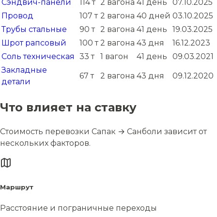
Сэндвич-панели
114 т
2 вагона
41 день
07.10.2025
Провод
107 т
2 вагона
40 дней
03.10.2025
Трубы стальные
90 т
2 вагона
41 день
19.03.2025
Шрот рапсовый
100 т
2 вагона
43 дня
16.12.2023
Соль техническая
33 т
1 вагон
41 день
09.03.2021
Закладные
67 т
2 вагона
43 дня
09.12.2020
детали
Что влияет на ставку
Стоимость перевозки Сапак → Санболи зависит от
нескольких факторов.
Маршрут
Расстояние и пограничные переходы