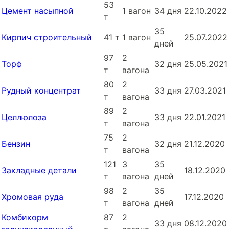
53
Цемент насыпной
1 вагон
34 дня
22.10.2022
т
35
Кирпич строительный
41 т
1 вагон
25.07.2022
дней
97
2
Торф
32 дня
25.05.2021
т
вагона
80
2
Рудный концентрат
33 дня
27.03.2021
т
вагона
89
2
Целлюлоза
33 дня
22.01.2021
т
вагона
75
2
Бензин
32 дня
21.12.2020
т
вагона
121
3
35
Закладные детали
18.12.2020
т
вагона
дней
98
2
35
Хромовая руда
17.12.2020
т
вагона
дней
Комбикорм
87
2
33 дня
08.12.2020