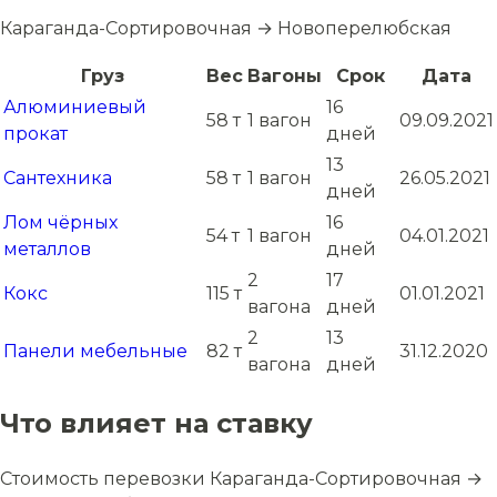
Караганда-Сортировочная → Новоперелюбская
Груз
Вес
Вагоны
Срок
Дата
Алюминиевый
16
58 т
1 вагон
09.09.2021
прокат
дней
13
Сантехника
58 т
1 вагон
26.05.2021
дней
Лом чёрных
16
54 т
1 вагон
04.01.2021
металлов
дней
2
17
Кокс
115 т
01.01.2021
вагона
дней
2
13
Панели мебельные
82 т
31.12.2020
вагона
дней
Что влияет на ставку
Стоимость перевозки Караганда-Сортировочная →