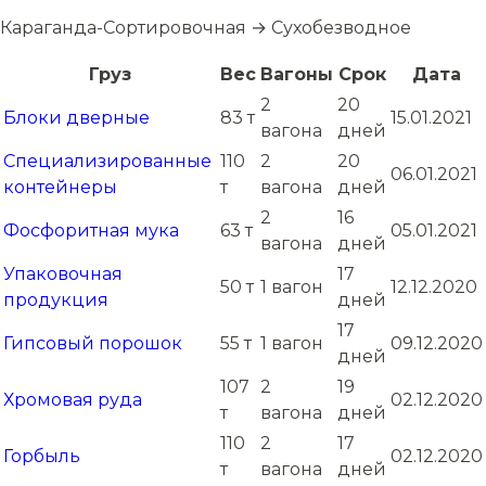
Караганда-Сортировочная → Сухобезводное
Груз
Вес
Вагоны
Срок
Дата
2
20
Блоки дверные
83 т
15.01.2021
вагона
дней
Специализированные
110
2
20
06.01.2021
контейнеры
т
вагона
дней
2
16
Фосфоритная мука
63 т
05.01.2021
вагона
дней
Упаковочная
17
50 т
1 вагон
12.12.2020
продукция
дней
17
Гипсовый порошок
55 т
1 вагон
09.12.2020
дней
107
2
19
Хромовая руда
02.12.2020
т
вагона
дней
110
2
17
Горбыль
02.12.2020
т
вагона
дней